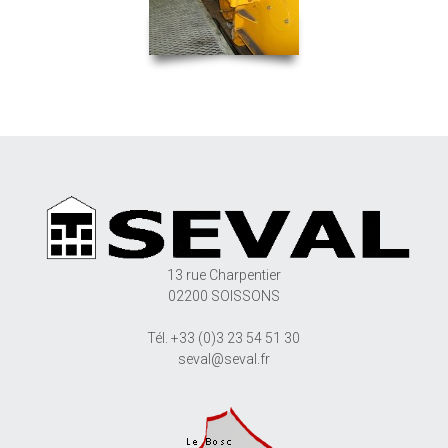
13 rue Charpentier
02200 SOISSONS
Tél. +33 (0)3 23 54 51 30
seval@seval.fr