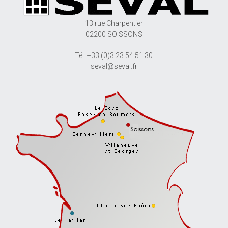
13 rue Charpentier
02200 SOISSONS
Tél. +33 (0)3 23 54 51 30
seval@seval.fr