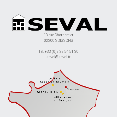
13 rue Charpentier
02200 SOISSONS
Tél. +33 (0)3 23 54 51 30
seval@seval.fr