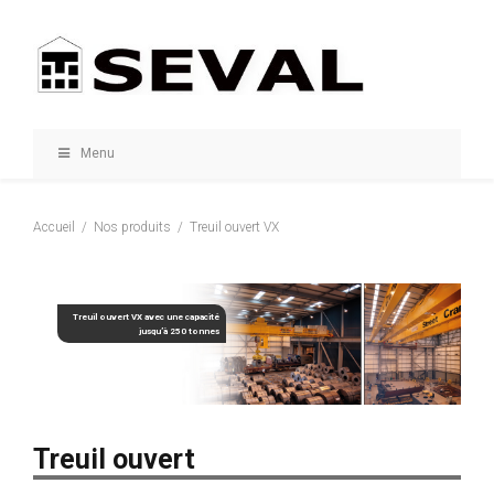
Menu
Accueil
Nos produits
Treuil ouvert VX
Treuil ouvert VX avec une capacité
jusqu’à 250 tonnes
Treuil ouvert