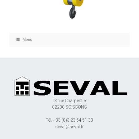
Menu
13 rue Charpentier
02200 SOISSONS
Tél. +33 (0)3 23 54 51 30
seval@seval.fr